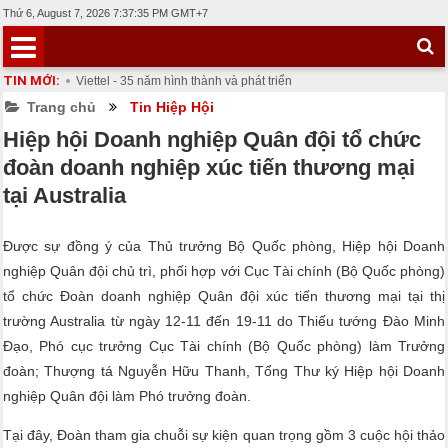
Thứ 6, August 7, 2026 7:37:37 PM
GMT+7
TIN MỚI:
Viettel - 35 năm hình thành và phát triển
Thông báo mời tham gia Triển lãm Nhà
Trang chủ
Tin Hiệp Hội
thông minh VIBT và Triển Lãm Quà Tặng Và
Giới thiệu
Hiệp hội Doanh nghiệp Quân đội tổ chức
Đồ Gia Dụng Gia Đình Tại Vietnam –
Homeshow 2024
Giới thiệu chung
đoàn doanh nghiệp xúc tiến thương mại
Việt Nam và Trung Quốc tăng cường xúc
tiến thương mại và giao thươn
tại Australia
Cơ cấu tổ chức
Quỹ đầu tư 3 tỷ USD GSR Ventures chốt
Điều lệ
thương vụ rót vốn đầu tiên ở Việt Nam
Viettel - 35 năm hình thành và phát triển
Được sự đồng ý của Thủ trưởng Bộ Quốc phòng, Hiệp hội Doanh
Ban chấp hành
nghiệp Quân đội chủ trì, phối hợp với Cục Tài chính (Bộ Quốc phòng)
Hoạt động
tổ chức Đoàn doanh nghiệp Quân đội xúc tiến thương mại tại thị
trường Australia từ ngày 12-11 đến 19-11 do Thiếu tướng Đào Minh
Tin Hiệp Hội
Đạo, Phó cục trưởng Cục Tài chính (Bộ Quốc phòng) làm Trưởng
Tin Hội Viên
đoàn; Thượng tá Nguyễn Hữu Thanh, Tổng Thư ký Hiệp hội Doanh
Chính sách pháp luật
nghiệp Quân đội làm Phó trưởng đoàn.
Chính sách mới
Tại đây, Đoàn tham gia chuỗi sự kiện quan trọng gồm 3 cuộc hội thảo