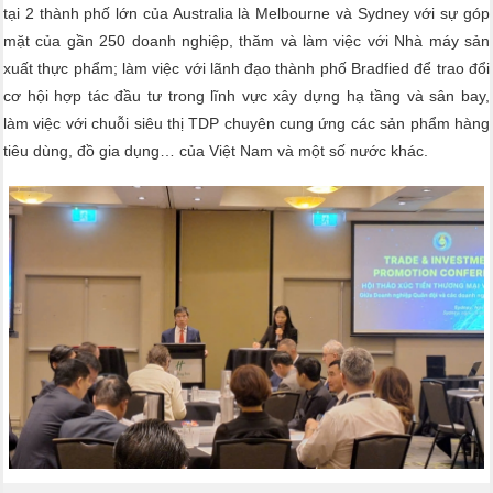
tại 2 thành phố lớn của Australia là Melbourne và Sydney với sự góp
VB Quy phạm
mặt của gần 250 doanh nghiệp, thăm và làm việc với Nhà máy sản
Hỏi đáp Pháp luật
xuất thực phẩm; làm việc với lãnh đạo thành phố Bradfied để trao đổi
Doanh nghiệp - Doanh nhân
cơ hội hợp tác đầu tư trong lĩnh vực xây dựng hạ tầng và sân bay,
làm việc với chuỗi siêu thị TDP chuyên cung ứng các sản phẩm hàng
Tiêu điểm
tiêu dùng, đồ gia dụng… của Việt Nam và một số nước khác.
Chân dung doanh nhân
Sổ tay quản trị
Khởi nghiệp
Hội viên
Danh bạ hội viên
Quyền lợi và nghĩa vụ của hội viên
Phiếu đăng ký hội viên
Sản phẩm của Hội viên
Liên hệ