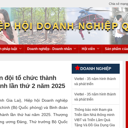
Chia sẻ mạng 
ỆP HỘI DOANH NGHIỆP 
h pháp luật
Doanh nghiệp - Doanh nhân
Hội viên
Sản phẩm của 
 thông minh VIBT và Triển Lãm Quà Tặng
 – Homeshow 2024
DOANH NGHIỆP
 tiến thương mại và giao thươn
n đội tổ chức thành
thương vụ rót vốn đầu tiên ở Việt Nam
Viettel - 35 năm hình thành
và phát triển
nh lần thứ 2 năm 2025
Viettel - 35 năm hình thành
và phát triển
ỉnh Gia Lai), Hiệp hội Doanh nghiệp
 chính (Bộ Quốc phòng) và Binh đoàn
Thông báo mời tham gia
 hành lần thứ hai năm 2025. Thượng
Triển lãm Nhà thông minh
VIBT và Triển Lãm Quà
rung ương Đảng, Thứ trưởng Bộ Quốc
Tặng Và Đồ Gia Dụng Gia