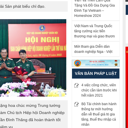
VIBT và Triển Lãm Quà
84
185
186
187
188
189
190
191
192
193
194
195
196
197
198
Tặng Và Đồ Gia Dụng Gia
i Sản phát biểu chỉ đạo.
199
200
201
202
203
204
205
206
207
208
209
Đình Tại Vietnam –
Homeshow 2024
Việt Nam và Trung Quốc
tăng cường xúc tiến
thương mại và giao thươn
Mời tham gia Diễn đàn
doanh nghiệp Nga - Việt
VĂN BẢN PHÁP LUẬT
4 việc công chức, viên
chức cần làm trước khi
hết năm 2021
Bộ Tài chính ban hành
tặng hoa chúc mừng Trung tướng
thông tư mới hướng
àm Chủ tịch Hiệp hội Doanh nghiệp
dẫn về thuế giá trị gia
rần Đình Thăng đã hoàn thành tốt
tăng, thuế thu nhập cá
nhân
hiệm vụ.