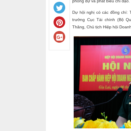
phòng dự và phát biểu chỉ đạo.
Dự hội nghị có các đồng chí
trưởng Cục Tài chính (Bộ Qu
Thăng, Chủ tịch Hiệp hội Doan
Next
1
2
3
19
20
21
37
38
39
55
56
57
73
74
75
91
92
93
109
110
111
1
127
128
129
1
145
146
147
1
163
164
165
1