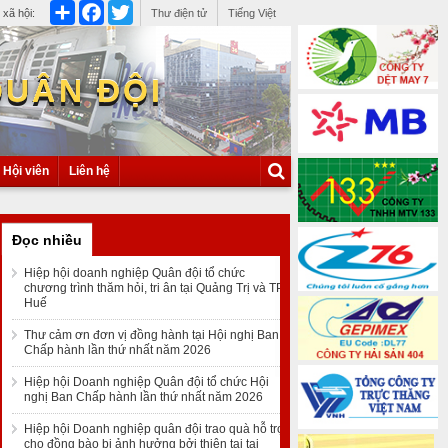
Share
Facebook
Twitter
xã hội:
Thư điện tử
Tiếng Việt
QUÂN ĐỘI
Hội viên
Liên hệ
Đọc nhiều
Hiệp hội doanh nghiệp Quân đội tổ chức
chương trình thăm hỏi, tri ân tại Quảng Trị và TP
Huế
Thư cảm ơn đơn vị đồng hành tại Hội nghị Ban
Chấp hành lần thứ nhất năm 2026
Hiệp hội Doanh nghiệp Quân đội tổ chức Hội
nghị Ban Chấp hành lần thứ nhất năm 2026
Hiệp hội Doanh nghiệp quân đội trao quà hỗ trợ
cho đồng bào bị ảnh hưởng bởi thiên tai tại