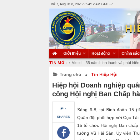
Thứ 7, August 8, 2026 9:54:14 AM
GMT+7
HI
Giới thiệu
Hoạt động
Chính sác
TIN MỚI:
Viettel - 35 năm hình thành và phát triển
Thông báo mời tham gia Triển lãm Nhà
Trang chủ
Và Đồ Gia Dụng Gia Đình Tại Vietnam
Tin Hiệp Hội
Việt Nam và Trung Quốc tăng cường xúc
Hiệp hội Doanh nghiệp quâ
Quỹ đầu tư 3 tỷ USD GSR Ventures chốt 
Viettel - 35 năm hình thành và phát triển
công Hội nghị Ban Chấp hà
6
Sáng 6-8, tại Binh đoàn 15 (t
SHARES
Quân đội phối hợp với Cục Tài
15 tổ chức Hội nghị Ban chấp
tướng Vũ Hải Sản, Ủy viên T