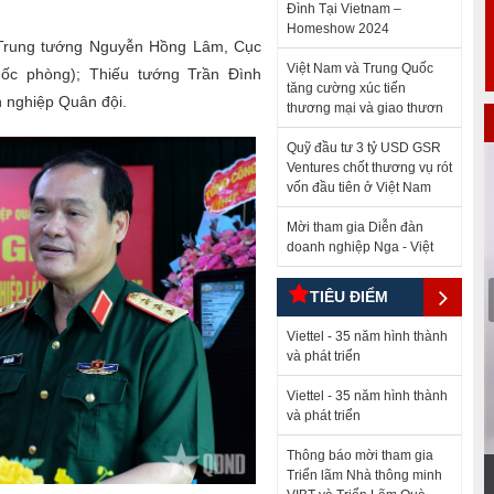
Đình Tại Vietnam –
Homeshow 2024
: Trung tướng Nguyễn Hồng Lâm, Cục
Việt Nam và Trung Quốc
ốc phòng); Thiếu tướng Trần Đình
tăng cường xúc tiến
h nghiệp Quân đội.
thương mại và giao thươn
Quỹ đầu tư 3 tỷ USD GSR
Ventures chốt thương vụ rót
vốn đầu tiên ở Việt Nam
Mời tham gia Diễn đàn
doanh nghiệp Nga - Việt
TIÊU ĐIỂM
4
5
6
7
8
9
10
11
12
13
14
15
16
17
18
22
23
24
25
26
27
28
29
30
31
32
33
34
35
36
Viettel - 35 năm hình thành
40
41
42
43
44
45
46
47
48
49
50
51
52
53
54
và phát triển
58
59
60
61
62
63
64
65
66
67
68
69
70
71
72
76
77
78
79
80
81
82
83
84
85
86
87
88
89
90
Viettel - 35 năm hình thành
94
95
96
97
98
99
100
101
102
103
104
105
106
107
108
và phát triển
12
113
114
115
116
117
118
119
120
121
122
123
124
125
126
30
131
132
133
134
135
136
137
138
139
140
141
142
143
144
Thông báo mời tham gia
48
149
150
151
152
153
154
155
156
157
158
159
160
161
162
Triển lãm Nhà thông minh
Áo mưa - Sản phẩm Công ty TNHH MTV 76
66
167
168
169
170
171
172
173
174
175
176
177
178
179
180