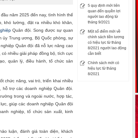
5 quy định mới liên
quan đến quyền lợi
từ đầu năm 2025 đến nay, tình hình thế
người lao động từ
ạp, khó lường, đặt ra nhiều khó khăn,
tháng 9/2021
ghiệp
Quân đội. Song được sự quan
Một số điểm mới về
chính sách tiền lương
ân ủy Trung ương, Bộ Quốc phòng, sự
có hiệu lực từ tháng
h nghiệp Quân đội đã nỗ lực nâng cao
8/2021 người lao động
 có nhiều giải pháp đồng bộ, tích cực
cần biết
đạo, quản lý, điều hành, tổ chức sản
Chính sách mới có
hiệu lực từ tháng
8/2021
ốt chức năng, vai trò, triển khai nhiều
, hỗ trợ các doanh nghiệp Quân đội.
rường trong và ngoài nước, hợp tác,
 lực, giúp các doanh nghiệp Quân đội
oanh nghiệp, tổ chức sản xuất, kinh
thảo luận, đánh giá toàn diện, khách