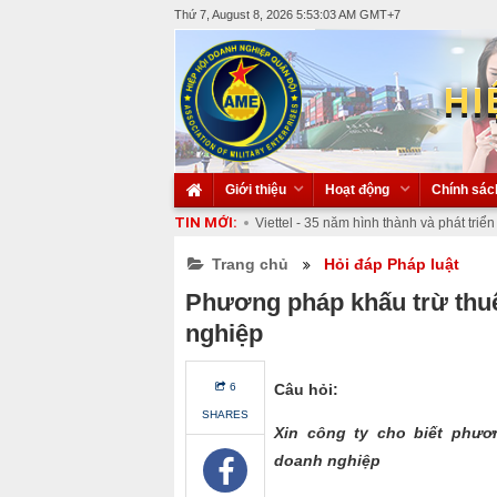
Thứ 7, August 8, 2026 5:53:04 AM
GMT+7
HI
Giới thiệu
Hoạt động
Chính sác
TIN MỚI:
Viettel - 35 năm hình thành và phát triển
Viettel - 35 năm hình thành và phát triển
Trang chủ
Thông báo mời tham gia Triển lãm Nhà
Hỏi đáp Pháp luật
Và Đồ Gia Dụng Gia Đình Tại Vietnam
Phương pháp khấu trừ thu
Việt Nam và Trung Quốc tăng cường xúc
Quỹ đầu tư 3 tỷ USD GSR Ventures chốt 
nghiệp
6
Câu hỏi:
SHARES
Xin công ty cho biết phươ
doanh nghiệp