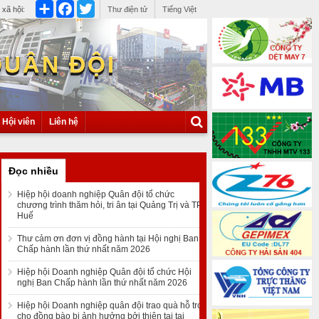
Share
Facebook
Twitter
xã hội:
Thư điện tử
Tiếng Việt
QUÂN ĐỘI
Hội viên
Liên hệ
Đọc nhiều
Hiệp hội doanh nghiệp Quân đội tổ chức
chương trình thăm hỏi, tri ân tại Quảng Trị và TP
Huế
Thư cảm ơn đơn vị đồng hành tại Hội nghị Ban
Chấp hành lần thứ nhất năm 2026
Hiệp hội Doanh nghiệp Quân đội tổ chức Hội
nghị Ban Chấp hành lần thứ nhất năm 2026
Hiệp hội Doanh nghiệp quân đội trao quà hỗ trợ
cho đồng bào bị ảnh hưởng bởi thiên tai tại