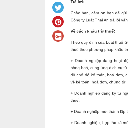
Trả lời:
Chào bạn, cảm ơn bạn đã gửi 
Công ty Luật Thái An trả lời vấ
Về cách khấu trừ thuế:
Theo quy định của Luật thuế Giá
thuế theo phương pháp khấu tr
+ Doanh nghiệp đang hoạt đ
hàng hoá, cung ứng dịch vụ từ 
Next
đủ chế độ kế toán, hoá đơn, c
1
2
3
về kế toán, hoá đơn, chứng từ.
19
20
21
37
38
39
+ Doanh nghiệp đăng ký tự n
55
56
57
thuế:
73
74
75
91
92
93
109
110
111
1
+ Doanh nghiệp mới thành lập t
127
128
129
1
145
146
147
1
+ Doanh nghiệp, hợp tác xã mớ
163
164
165
1