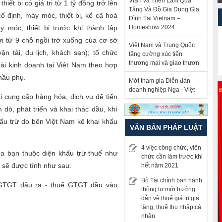
VIBT và Triển Lãm Quà
iết bị có giá trị từ 1 tỷ đồng trở lên
84
185
186
187
188
189
190
191
192
193
194
195
196
197
198
Tặng Và Đồ Gia Dụng Gia
ố định, máy móc, thiết bị, kể cả hoá
199
200
201
202
203
204
205
206
207
208
209
Đình Tại Vietnam –
 móc, thiết bị trước khi thành lập
Homeshow 2024
i từ 9 chỗ ngồi trở xuống của cơ sở
Việt Nam và Trung Quốc
n tải, du lịch, khách sạn); tổ chức
tăng cường xúc tiến
thương mại và giao thươn
ài kinh doanh tại Việt Nam theo hợp
hầu phụ.
Mời tham gia Diễn đàn
doanh nghiệp Nga - Việt
 cung cấp hàng hóa, dịch vụ để tiến
dò, phát triển và khai thác dầu, khí
ấu trừ do bên Việt Nam kê khai khấu
VĂN BẢN PHÁP LUẬT
4 việc công chức, viên
a bạn thuộc diện khấu trừ thuế như
chức cần làm trước khi
ế sẽ được tính như sau:
hết năm 2021
Bộ Tài chính ban hành
 GTGT đầu ra - thuế GTGT đầu vào
thông tư mới hướng
dẫn về thuế giá trị gia
tăng, thuế thu nhập cá
g đó:
nhân