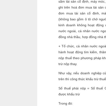
sắm tài sản cố định, máy móc, th
181
182
183
1
ghi trên hoá đơn mua tài sản c
đơn mua tài sản cố định, máy
(không bao gồm ô tô chở ngườ
kinh doanh không hoạt động vậ
nước ngoài, cá nhân nước ngo
đồng nhà thầu, hợp đồng nhà t
+ Tổ chức, cá nhân nước ngoài
hành hoạt động tìm kiếm, thăm 
nộp thuế theo phương pháp kh
trừ nộp thay.
Như vậy, nếu doanh nghiệp củ
trên thì công thức khấu trừ thu
Số thuế phải nộp = Số thuế
được khấu trừ
Tron