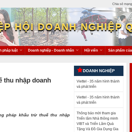
Chia sẻ mạng 
ỆP HỘI DOANH NGHIỆP 
h pháp luật
Doanh nghiệp - Doanh nhân
Hội viên
Sản phẩm của 
 thông minh VIBT và Triển Lãm Quà Tặng
DOANH NGHIỆP
 – Homeshow 2024
ế thu nhập doanh
 tiến thương mại và giao thươn
Viettel - 35 năm hình thành
thương vụ rót vốn đầu tiên ở Việt Nam
và phát triển
Viettel - 35 năm hình thành
và phát triển
Thông báo mời tham gia
ng pháp khấu trừ thuế thu nhập
Triển lãm Nhà thông minh
VIBT và Triển Lãm Quà
Tặng Và Đồ Gia Dụng Gia