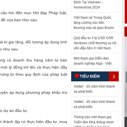
Đình Tại Vietnam –
Homeshow 2024
câu hỏi đến mục Hỏi đáp Pháp luật,
Việt Nam và Trung Quốc
n đề của bạn như sau:
tăng cường xúc tiến
thương mại và giao thươn
Quỹ đầu tư 3 tỷ USD GSR
 trị gia tăng, đối tượng áp dụng tính
Ventures chốt thương vụ rót
vốn đầu tiên ở Việt Nam
ừ như sau:
Mời tham gia Diễn đàn
ộng có doanh thu hàng năm từ bán
doanh nghiệp Nga - Việt
một tỷ đồng trở lên và thực hiện đầy
hứng từ theo quy định của pháp luật
TIÊU ĐIỂM
4
5
6
7
8
9
10
11
12
13
14
15
16
17
18
22
23
24
25
26
27
28
29
30
31
32
33
34
35
36
Viettel - 35 năm hình thành
40
41
42
43
44
45
46
47
48
49
50
51
52
53
54
và phát triển
guyện áp dụng phương pháp khấu trừ
58
59
60
61
62
63
64
65
66
67
68
69
70
71
72
76
77
78
79
80
81
82
83
84
85
86
87
88
89
90
Viettel - 35 năm hình thành
94
95
96
97
98
99
100
101
102
103
104
105
106
107
108
và phát triển
12
113
114
115
116
117
118
119
120
121
122
123
124
125
126
ừ dự án đầu tư;
30
131
132
133
134
135
136
137
138
139
140
141
142
143
144
Thông báo mời tham gia
48
149
150
151
152
153
154
155
156
157
158
159
160
161
162
i thành lập có thực hiện đầu tư, mua
Triển lãm Nhà thông minh
Áo mưa - Sản phẩm Công ty TNHH MTV 76
66
167
168
169
170
171
172
173
174
175
176
177
178
179
180